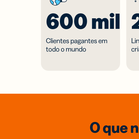
600 mil+
Clientes pagantes em
Li
todo o mundo
cr
O que n