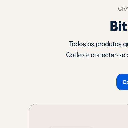
SM
GRA
Car
Bi
visi
digi
Exp
red
Todos os produtos qu
cart
visit
Codes e conectar-se 
C