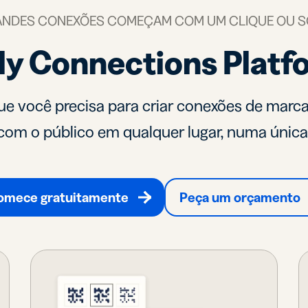
parâmetros
S
UTM
NDES CONEXÕES COMEÇAM COM UM CLIQUE OU 
tões de
Código de
tly Connections Platf
ta
barras 2D
tais
Adicione um
anda sua
GS1 Digital
e com
Link aos QR
e você precisa para criar conexões de marca,
ões de
Codes
a virtuais
usados em
com o público em qualquer lugar, numa única 
embalagens
omece gratuitamente
Peça um orçamento