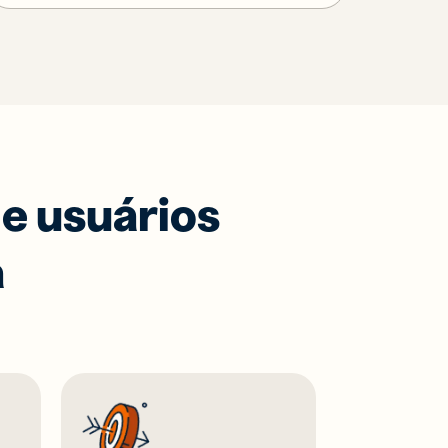
e usuários
a