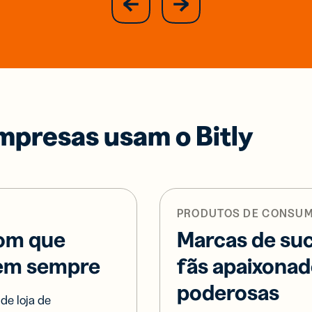
previous
slide
mpresas usam o Bitly
PRODUTOS DE CONSU
com que
Marcas de s
tem sempre
fãs apaixonad
poderosas
de loja de