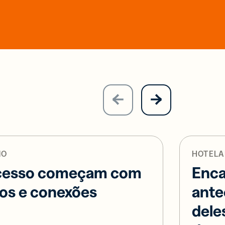
MO
HOTELA
ucesso começam com
Enca
os e conexões
ante
dele